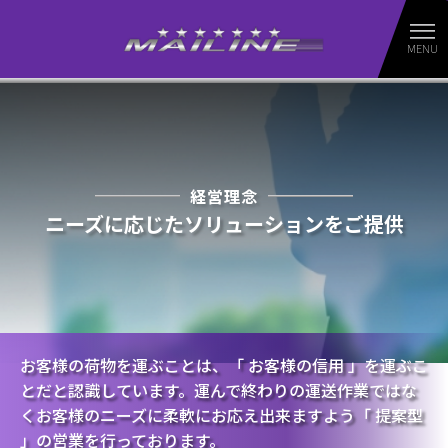
経営理念
ニーズに応じたソリューションをご提供
お客様の荷物を運ぶことは、
「 お客様の信用 」を運ぶこ
とだと認識しています。
運んで終わりの運送作業ではな
く
お客様のニーズに柔軟にお応え出来ますよう
「 提案型
」の営業を行っております。